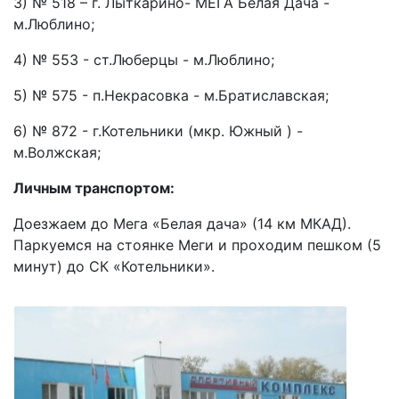
3) № 518 – г. Лыткарино- МЕГА Белая Дача -
м.Люблино
;
4) № 553 - ст.Люберцы -
м.Люблино
;
5) № 575 - п.Некрасовка -
м.Братиславская
;
6) № 872 - г.Котельники (мкр. Южный ) -
м.Волжская
;
Личным транспортом:
Доезжаем до Мега «Белая дача» (
14 км МКАД
).
Паркуемся на стоянке Меги и проходим пешком (5
минут) до СК «Котельники».