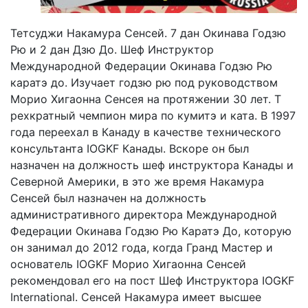
Тетсуджи Накамура Сенсей. 7 дан Окинава Годзю
Рю и 2 дан Дзю До. Шеф Инструктор
Международной Федерации Окинава Годзю Рю
каратэ до. Изучает годзю рю под руководством
Морио Хигаонна Сенсея на протяжении 30 лет. Т
рехкратный чемпион мира по кумитэ и ката. В 1997
года переехал в Канаду в качестве технического
консультанта IOGKF Канады. Вскоре он был
назначен на должность шеф инструктора Канады и
Северной Америки, в это же время Накамура
Сенсей был назначен на должность
административного директора Международной
Федерации Окинава Годзю Рю Каратэ До, которую
он занимал до 2012 года, когда Гранд Мастер и
основатель IOGKF Морио Хигаонна Сенсей
рекомендовал его на пост Шеф Инструктора IOGKF
International. Сенсей Накамура имеет высшее