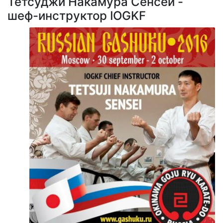
Тетсуджи Накамура Сенсей -
шеф-инструктор IOGKF