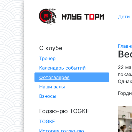
Дети
Главн
О клубе
Ве
Тренер
22 ма
Календарь событий
показ
Фотогалерея
Однак
Наши залы
Горди
Взносы
Годзю-рю TOGKF
TOGKF
История годзю-рю