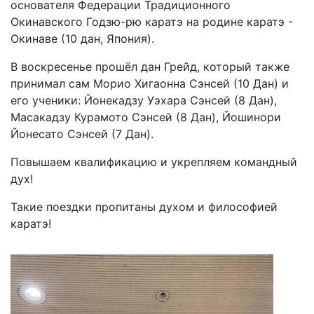
основателя Федерации Традиционного
Окинавского Годзю-рю каратэ на родине каратэ -
Окинаве (10 дан, Япония).
В воскресенье прошёл дан Грейд, который также
принимал сам Морио Хигаонна Сэнсей (10 Дан) и
его ученики: Йонекадзу Уэхара Сэнсей (8 Дан),
Масакадзу Курамото Сэнсей (8 Дан), Йошинори
Йонесато Сэнсей (7 Дан).
Повышаем квалификацию и укрепляем командный
дух!
Такие поездки пропитаны духом и философией
каратэ!