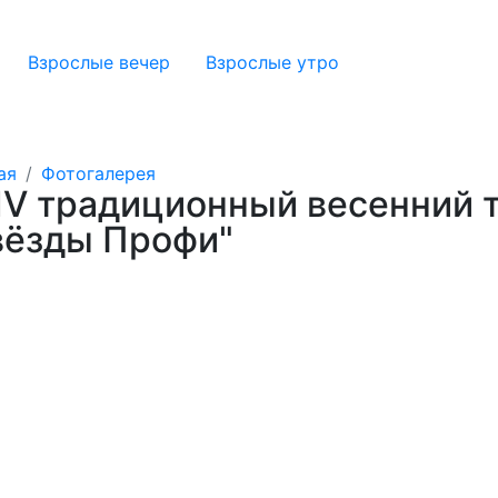
Взрослые вечер
Взрослые утро
ая
Фотогалерея
IV традиционный весенний 
вёзды Профи"