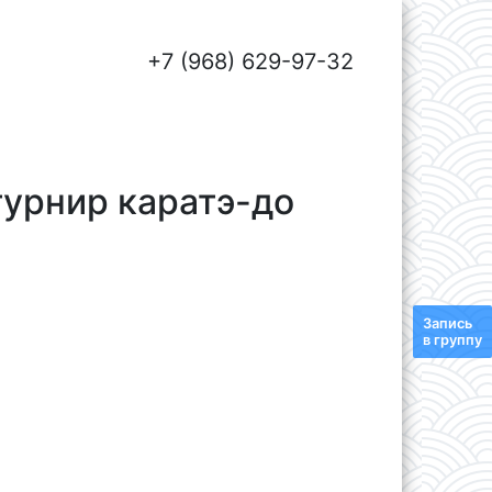
+7 (968) 629-97-32
турнир каратэ-до
Запись
в группу