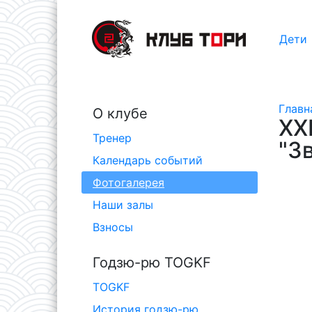
Дети
Главн
О клубе
XX
Тренер
"З
Календарь событий
Фотогалерея
Наши залы
Взносы
Годзю-рю TOGKF
TOGKF
История годзю-рю